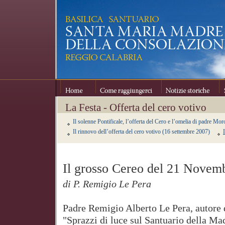
Home
Come raggiungerci
Notizie storiche
Se
La Festa - Offerta del cero votivo
Il solenne Pontificale, l’offerta del Cero e l’omelia di padre Mo
Il rinnovo dell’offerta del cero votivo (16 settembre 2007)
Il grosso Cereo del 21 Novem
di P. Remigio Le Pera
Padre Remigio Alberto Le Pera, autore d
"Sprazzi di luce sul Santuario della M