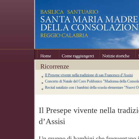
Home
Come raggiungerci
Notizie storiche
Se
Ricorrenze
Il Presepe vivente nella tradizione di san Francesco d’Assisi
Concerto di Natale del Coro Polifonico "Madonna della Consol
Recital natalizio con i bambini della scuola elementare "Nuovi 
Il Presepe vivente nella tradi
d’Assisi
Un gruppo di bambini che frequentano i