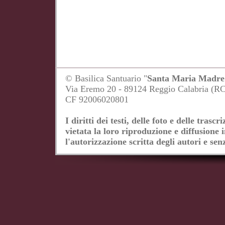
© Basilica Santuario "
Santa Maria Madre 
Via Eremo 20 - 89124 Reggio Calabria (R
CF 92006020801
I diritti dei testi, delle foto e delle tras
vietata la loro riproduzione e diffusione 
l'autorizzazione scritta degli autori e senz