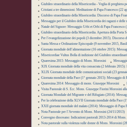
Giubileo straordinario della Misericordia - Veglia di preghiera
Cristiani a tre dimensioni: Meditazione di Papa Francesco (22 ap
Giubileo straordinario della Misericordia: Discorso di Papa Fra
Messaggio per il Giubileo della Misericordia dei ragazzi e dell
Natale del Signore: Messaggio Urbi et Orbi di Papa Francesco 
Giubileo straordinario della Misericordia. Apertura della Porta 
Per l’evangelizzazione dei popoli (3 dicembre 2015). Discorso 
Santa Messa e Ordinazione Episcopale (9 novembre 2015, Basil
Giornata mondiale dell’alimentazione (16 ottobre 2015): Messa
Misericordiae Vultus Bolla di indizione del Giubileo straordinar
Quaresima 2015: Messaggio di Mons. Morosini
Messaggio
XIX Giornata mondiale della vita consacrata (2 febbraio 2015)
XLIX Giornata mondiale delle comunicazioni sociali (23 genna
Giornata mondiale della Pace (1° gennaio 2015): Messaggio di
Quaresima 2014: Messaggio di mons. Giuseppe Morosini
Visita Pastorale di S. Ecc. Mons. Giuseppe Fiorini Morosini all
Giornata Mondiale del Migrante e del Rifugiato (2014): Messag
Per la celebrazione della XLVII Giornata mondiale della Pace 
XXII giornata mondiale del malato (2014): Messaggio di Papa 
Nota Pastorale per l’Avvento di Mons. Morosini (24/11/2013)
Convegno diocesano: Indicazioni pastorali 2013-2014 di Mons.
Nota pastorale sulla violenza sulle donne di Mons. Morosini (2