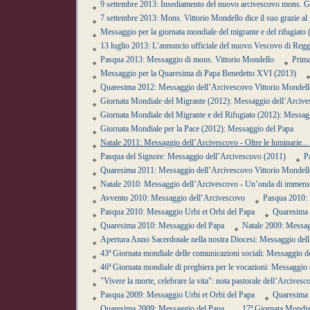
9 settembre 2013: Insediamento del nuovo arcivescovo mons. G
7 settembre 2013: Mons. Vittorio Mondello dice il suo grazie al 
Messaggio per la giornata mondiale del migrante e del rifugiat
13 luglio 2013: L’annuncio ufficiale del nuovo Vescovo di Reg
Pasqua 2013: Messaggio di mons. Vittorio Mondello
Prima
Messaggio per la Quaresima di Papa Benedetto XVI (2013)
Quaresima 2012: Messaggio dell’Arcivescovo Vittorio Mondell
Giornata Mondiale del Migrante (2012): Messaggio dell’Arciv
Giornata Mondiale del Migrante e del Rifugiato (2012): Messag
Giornata Mondiale per la Pace (2012): Messaggio del Papa
Natale 2011: Messaggio dell’Arcivescovo - Oltre le luminarie.
Pasqua del Signore: Messaggio dell’Arcivescovo (2011)
P
Quaresima 2011: Messaggio dell’Arcivescovo Vittorio Mondell
Natale 2010: Messaggio dell’Arcivescovo - Un’onda di immensa 
Avvento 2010: Messaggio dell’Arcivescovo
Pasqua 2010: 
Pasqua 2010: Messaggio Urbi et Orbi del Papa
Quaresima 
Quaresima 2010: Messaggio del Papa
Natale 2009: Messag
Apertura Anno Sacerdotale nella nostra Diocesi: Messaggio del
43ª Giornata mondiale delle comunicazioni sociali: Messaggio d
46ª Giornata mondiale di preghiera per le vocazioni: Messaggio
"Vivere la morte, celebrare la vita": nota pastorale dell’Arcivesc
Pasqua 2009: Messaggio Urbi et Orbi del Papa
Quaresima 
Quaresima 2009: Messaggio del Papa
17ª Giornata Mondia