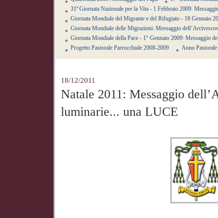
31ª Giornata Nazionale per la Vita - 1 Febbraio 2009: Messagg
Giornata Mondiale del Migrante e del Rifugiato - 18 Gennaio 2
Giornata Mondiale delle Migrazioni: Messaggio dell’Arcivesco
Giornata Mondiale della Pace - 1° Gennaio 2009: Messaggio de
Progetto Pastorale Parrocchiale 2008-2009
Anno Pastorale 
18/12/2011
Natale 2011: Messaggio dell’A
luminarie... una LUCE