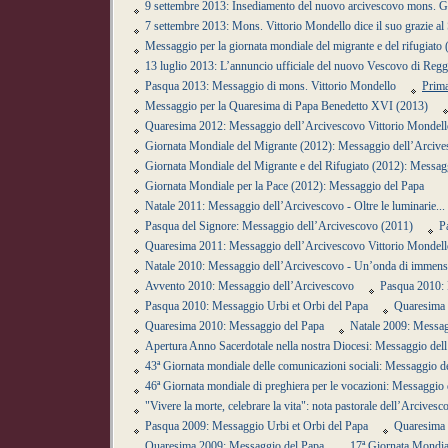
9 settembre 2013: Insediamento del nuovo arcivescovo mons. G
7 settembre 2013: Mons. Vittorio Mondello dice il suo grazie al 
Messaggio per la giornata mondiale del migrante e del rifugiat
13 luglio 2013: L’annuncio ufficiale del nuovo Vescovo di Reg
Pasqua 2013: Messaggio di mons. Vittorio Mondello
Prima
Messaggio per la Quaresima di Papa Benedetto XVI (2013)
Quaresima 2012: Messaggio dell’Arcivescovo Vittorio Mondell
Giornata Mondiale del Migrante (2012): Messaggio dell’Arciv
Giornata Mondiale del Migrante e del Rifugiato (2012): Messag
Giornata Mondiale per la Pace (2012): Messaggio del Papa
Natale 2011: Messaggio dell’Arcivescovo - Oltre le luminarie.
Pasqua del Signore: Messaggio dell’Arcivescovo (2011)
P
Quaresima 2011: Messaggio dell’Arcivescovo Vittorio Mondell
Natale 2010: Messaggio dell’Arcivescovo - Un’onda di immensa 
Avvento 2010: Messaggio dell’Arcivescovo
Pasqua 2010: 
Pasqua 2010: Messaggio Urbi et Orbi del Papa
Quaresima 
Quaresima 2010: Messaggio del Papa
Natale 2009: Messag
Apertura Anno Sacerdotale nella nostra Diocesi: Messaggio del
43ª Giornata mondiale delle comunicazioni sociali: Messaggio d
46ª Giornata mondiale di preghiera per le vocazioni: Messaggio
"Vivere la morte, celebrare la vita": nota pastorale dell’Arcivesc
Pasqua 2009: Messaggio Urbi et Orbi del Papa
Quaresima 
Quaresima 2009: Messaggio del Papa
17ª Giornata Mondia