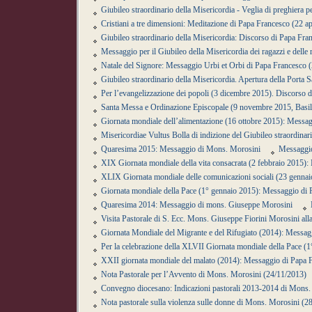
Giubileo straordinario della Misericordia - Veglia di preghiera
Cristiani a tre dimensioni: Meditazione di Papa Francesco (22 ap
Giubileo straordinario della Misericordia: Discorso di Papa Fra
Messaggio per il Giubileo della Misericordia dei ragazzi e dell
Natale del Signore: Messaggio Urbi et Orbi di Papa Francesco 
Giubileo straordinario della Misericordia. Apertura della Porta 
Per l’evangelizzazione dei popoli (3 dicembre 2015). Discorso 
Santa Messa e Ordinazione Episcopale (9 novembre 2015, Basil
Giornata mondiale dell’alimentazione (16 ottobre 2015): Messa
Misericordiae Vultus Bolla di indizione del Giubileo straordinar
Quaresima 2015: Messaggio di Mons. Morosini
Messaggio
XIX Giornata mondiale della vita consacrata (2 febbraio 2015)
XLIX Giornata mondiale delle comunicazioni sociali (23 genna
Giornata mondiale della Pace (1° gennaio 2015): Messaggio di
Quaresima 2014: Messaggio di mons. Giuseppe Morosini
Visita Pastorale di S. Ecc. Mons. Giuseppe Fiorini Morosini all
Giornata Mondiale del Migrante e del Rifugiato (2014): Messag
Per la celebrazione della XLVII Giornata mondiale della Pace 
XXII giornata mondiale del malato (2014): Messaggio di Papa 
Nota Pastorale per l’Avvento di Mons. Morosini (24/11/2013)
Convegno diocesano: Indicazioni pastorali 2013-2014 di Mons.
Nota pastorale sulla violenza sulle donne di Mons. Morosini (2