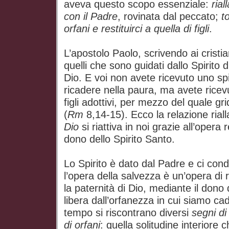
aveva questo scopo essenziale:
rial
con il Padre
, rovinata dal peccato;
t
orfani e restituirci a quella di figli
.
L’apostolo Paolo, scrivendo ai cristia
quelli che sono guidati dallo Spirito di
Dio. E voi non avete ricevuto uno spi
ricadere nella paura, ma avete ricev
figli adottivi, per mezzo del quale g
(
Rm
8,14-15). Ecco la relazione rial
Dio
si riattiva in noi grazie all’opera 
dono dello Spirito Santo.
Lo Spirito è dato dal Padre e ci con
l’opera della salvezza è un’opera di 
la paternità di Dio, mediante il dono de
libera dall’orfanezza in cui siamo ca
tempo si riscontrano diversi
segni di
di orfani
: quella solitudine interiore