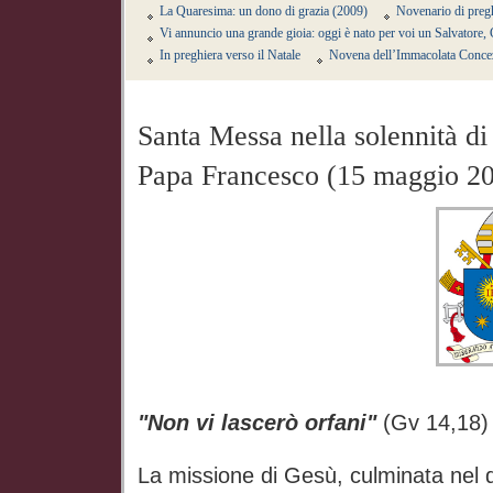
La Quaresima: un dono di grazia (2009)
Novenario di pregh
Vi annuncio una grande gioia: oggi è nato per voi un Salvatore,
In preghiera verso il Natale
Novena dell’Immacolata Conce
Santa Messa nella solennità di
Papa Francesco (15 maggio 2
"Non vi lascerò orfani"
(Gv 14,18)
La missione di Gesù, culminata nel d