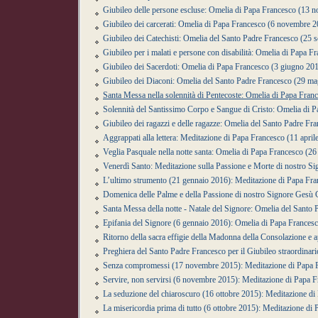
Giubileo delle persone escluse: Omelia di Papa Francesco (13 
Giubileo dei carcerati: Omelia di Papa Francesco (6 novembre 
Giubileo dei Catechisti: Omelia del Santo Padre Francesco (25 
Giubileo per i malati e persone con disabilità: Omelia di Papa 
Giubileo dei Sacerdoti: Omelia di Papa Francesco (3 giugno 20
Giubileo dei Diaconi: Omelia del Santo Padre Francesco (29 m
Santa Messa nella solennità di Pentecoste: Omelia di Papa Fra
Solennità del Santissimo Corpo e Sangue di Cristo: Omelia di
Giubileo dei ragazzi e delle ragazze: Omelia del Santo Padre Fr
Aggrappati alla lettera: Meditazione di Papa Francesco (11 april
Veglia Pasquale nella notte santa: Omelia di Papa Francesco (2
Venerdì Santo: Meditazione sulla Passione e Morte di nostro S
L’ultimo strumento (21 gennaio 2016): Meditazione di Papa Fr
Domenica delle Palme e della Passione di nostro Signore Gesù 
Santa Messa della notte - Natale del Signore: Omelia del Santo
Epifania del Signore (6 gennaio 2016): Omelia di Papa Frances
Ritorno della sacra effigie della Madonna della Consolazione e a
Preghiera del Santo Padre Francesco per il Giubileo straordinar
Senza compromessi (17 novembre 2015): Meditazione di Papa 
Servire, non servirsi (6 novembre 2015): Meditazione di Papa 
La seduzione del chiaroscuro (16 ottobre 2015): Meditazione di
La misericordia prima di tutto (6 ottobre 2015): Meditazione di