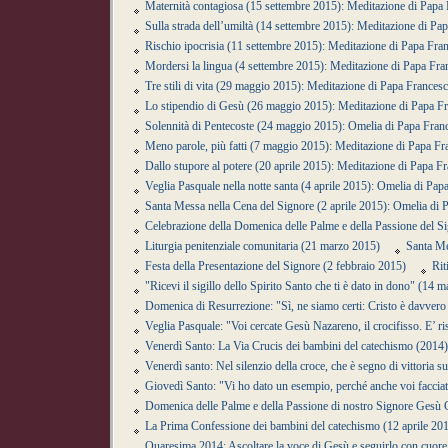
Maternità contagiosa (15 settembre 2015): Meditazione di Papa
Sulla strada dell’umiltà (14 settembre 2015): Meditazione di Pa
Rischio ipocrisia (11 settembre 2015): Meditazione di Papa Fra
Mordersi la lingua (4 settembre 2015): Meditazione di Papa Fra
Tre stili di vita (29 maggio 2015): Meditazione di Papa Frances
Lo stipendio di Gesù (26 maggio 2015): Meditazione di Papa F
Solennità di Pentecoste (24 maggio 2015): Omelia di Papa Fran
Meno parole, più fatti (7 maggio 2015): Meditazione di Papa Fr
Dallo stupore al potere (20 aprile 2015): Meditazione di Papa F
Veglia Pasquale nella notte santa (4 aprile 2015): Omelia di Pap
Santa Messa nella Cena del Signore (2 aprile 2015): Omelia di 
Celebrazione della Domenica delle Palme e della Passione del 
Liturgia penitenziale comunitaria (21 marzo 2015)
Santa Me
Festa della Presentazione del Signore (2 febbraio 2015)
Rit
"Ricevi il sigillo dello Spirito Santo che ti è dato in dono" (14 
Domenica di Resurrezione: "Sì, ne siamo certi: Cristo è davvero
Veglia Pasquale: "Voi cercate Gesù Nazareno, il crocifisso. E’ ri
Venerdì Santo: La Via Crucis dei bambini del catechismo (2014)
Venerdì santo: Nel silenzio della croce, che è segno di vittoria s
Giovedì Santo: "Vi ho dato un esempio, perché anche voi facciat
Domenica delle Palme e della Passione di nostro Signore Gesù C
La Prima Confessione dei bambini del catechismo (12 aprile 20
Quaresima 2014: Ascoltare la voce di Gesù e seguirlo con cuor