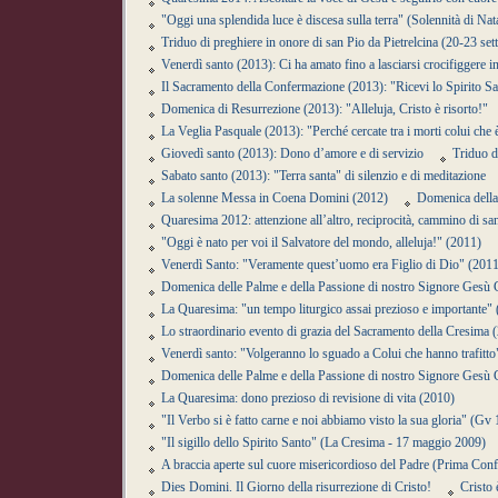
"Oggi una splendida luce è discesa sulla terra" (Solennità di Na
Triduo di preghiere in onore di san Pio da Pietrelcina (20-23 se
Venerdì santo (2013): Ci ha amato fino a lasciarsi crocifiggere i
Il Sacramento della Confermazione (2013): "Ricevi lo Spirito San
Domenica di Resurrezione (2013): "Alleluja, Cristo è risorto!"
La Veglia Pasquale (2013): "Perché cercate tra i morti colui che 
Giovedì santo (2013): Dono d’amore e di servizio
Triduo d
Sabato santo (2013): "Terra santa" di silenzio e di meditazione
La solenne Messa in Coena Domini (2012)
Domenica della
Quaresima 2012: attenzione all’altro, reciprocità, cammino di san
"Oggi è nato per voi il Salvatore del mondo, alleluja!" (2011)
Venerdì Santo: "Veramente quest’uomo era Figlio di Dio" (201
Domenica delle Palme e della Passione di nostro Signore Gesù 
La Quaresima: "un tempo liturgico assai prezioso e importante"
Lo straordinario evento di grazia del Sacramento della Cresima
Venerdì santo: "Volgeranno lo sguado a Colui che hanno trafitt
Domenica delle Palme e della Passione di nostro Signore Gesù 
La Quaresima: dono prezioso di revisione di vita (2010)
"Il Verbo si è fatto carne e noi abbiamo visto la sua gloria" (Gv
"Il sigillo dello Spirito Santo" (La Cresima - 17 maggio 2009)
A braccia aperte sul cuore misericordioso del Padre (Prima Conf
Dies Domini. Il Giorno della risurrezione di Cristo!
Cristo 